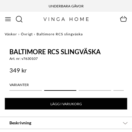
UNDERBARA GÅVOR
Väskor
›
Övrigt
›
Baltimore RCS slingväska
BALTIMORE RCS SLINGVÄSKA
Art. nr: v7630107
349 kr
VARIANTER
LÄGG I VARUKORG
Beskrivning