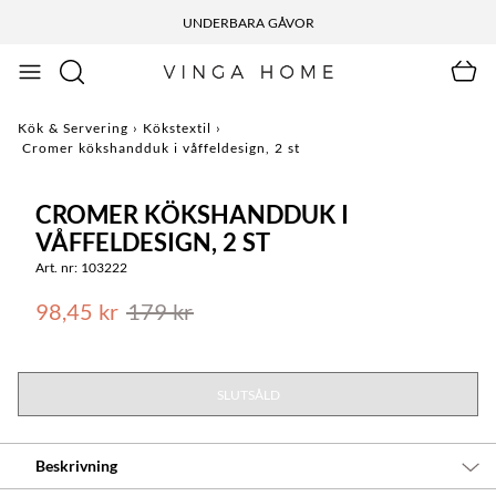
UNDERBARA GÅVOR
Kök & Servering
›
Kökstextil
›
Cromer kökshandduk i våffeldesign, 2 st
CROMER KÖKSHANDDUK I
VÅFFELDESIGN, 2 ST
Art. nr: 103222
98,45 kr
179 kr
SLUTSÅLD
Beskrivning