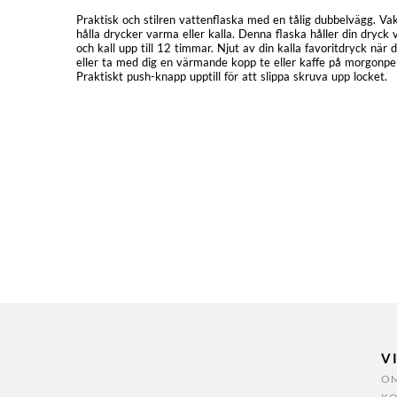
Praktisk och stilren vattenflaska med en tålig dubbelvägg. Va
hålla drycker varma eller kalla. Denna flaska håller din dryck 
och kall upp till 12 timmar. Njut av din kalla favoritdryck när 
eller ta med dig en värmande kopp te eller kaffe på morgonpend
Praktiskt push-knapp upptill för att slippa skruva upp locket.
V
OM