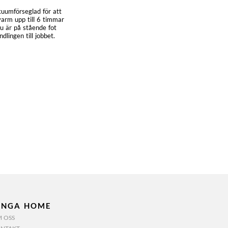
kuumförseglad för att
varm upp till 6 timmar
du är på stående fot
lingen till jobbet.
INGA HOME
 OSS