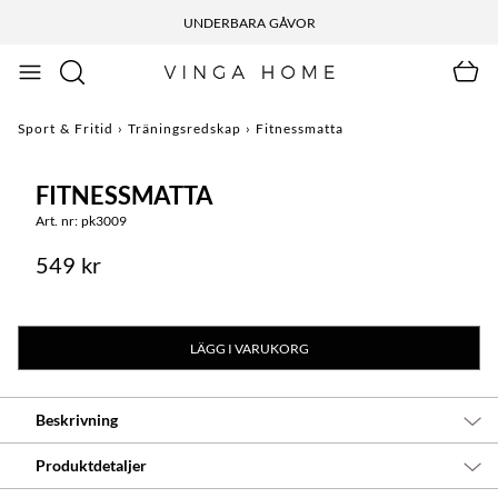
UNDERBARA GÅVOR
Sport & Fritid
›
Träningsredskap
›
Fitnessmatta
FITNESSMATTA
Art. nr: pk3009
549 kr
LÄGG I VARUKORG
Beskrivning
Produktdetaljer