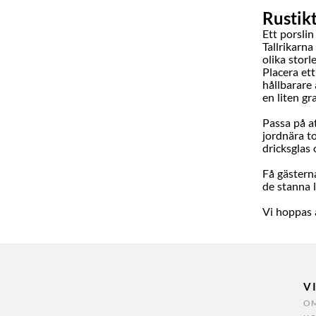
Rustikt
Ett porslin
Tallrikarn
olika storl
Placera ett
hållbarare 
en liten gr
Passa på a
jordnära to
dricksglas 
Få gästerna
de stanna l
Vi hoppas a
V
OM