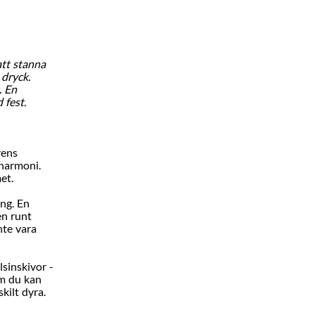
att stanna
dryck.
. En
 fest.
rens
 harmoni.
et.
ing. En
en runt
nte vara
sinskivor -
om du kan
kilt dyra.