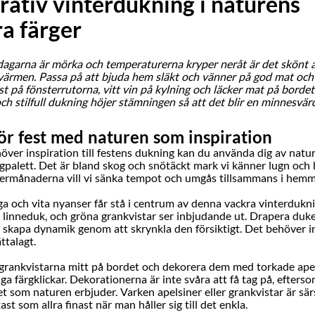
ativ vinterdukning i naturens
a färger
dagarna är mörka och temperaturerna kryper neråt är det skönt 
värmen. Passa på att bjuda hem släkt och vänner på god mat och 
t på fönsterrutorna, vitt vin på kylning och läcker mat på bordet
ch stilfull dukning höjer stämningen så att det blir en minnesvärd
ör fest med naturen som inspiration
ver inspiration till festens dukning kan du använda dig av natu
ärgpalett. Det är bland skog och snötäckt mark vi känner lugn och
ermånaderna vill vi sänka tempot och umgås tillsammans i hemm
ga och vita nyanser får stå i centrum av denna vackra vinterdukn
it linneduk, och gröna grankvistar ser inbjudande ut. Drapera duk
 skapa dynamik genom att skrynkla den försiktigt. Det behöver i
ättalagt.
grankvistarna mitt på bordet och dekorera dem med torkade apel
liga färgklickar. Dekorationerna är inte svåra att få tag på, efters
 som naturen erbjuder. Varken apelsiner eller grankvistar är särs
tast som allra finast när man håller sig till det enkla.