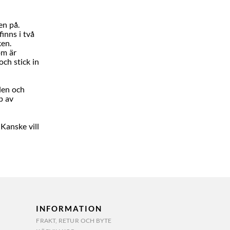
en på.
inns i två
ken.
om är
och stick in
len och
p av
 Kanske vill
INFORMATION
FRAKT, RETUR OCH BYTE