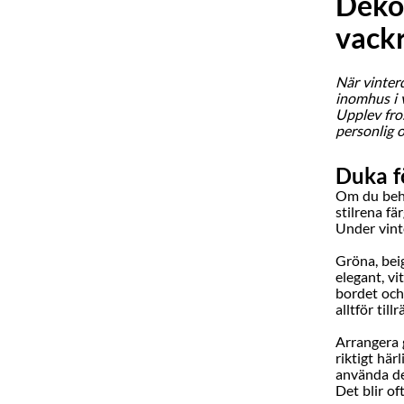
Dekor
vackr
När vinter
inomhus i 
Upplev fros
personlig o
Duka f
Om du behö
stilrena f
Under vint
Gröna, bei
elegant, v
bordet och
alltför tillr
Arrangera 
riktigt här
använda det
Det blir of