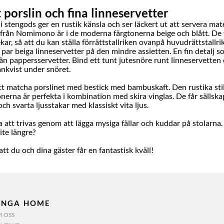
 porslin och fina linneservetter
 i stengods ger en rustik känsla och ser läckert ut att servera mat
a från Nomimono är i de moderna färgtonerna beige och blått. De f
ekar, så att du kan ställa förrättstallriken ovanpå huvudrättstallri
 par beiga linneservetter på den mindre assietten. En fin detalj s
än pappersservetter. Bind ett tunt jutesnöre runt linneservetten 
ankvist under snöret.
tt matcha porslinet med bestick med bambuskaft. Den rustika sti
nerna är perfekta i kombination med skira vinglas. De får sällska
och svarta ljusstakar med klassiskt vita ljus.
 att trivas genom att lägga mysiga fällar och kuddar på stolarna.
ite längre?
tt du och dina gäster får en fantastisk kväll!
INGA HOME
 OSS