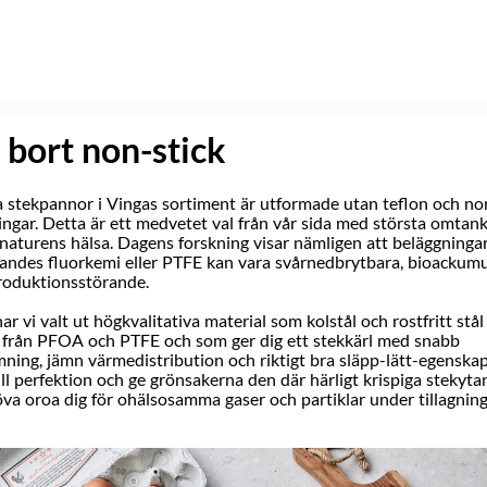
 bort non-stick
a stekpannor i Vingas sortiment är utformade utan teflon och no
ingar. Detta är ett medvetet val från vår sida med största omtan
 naturens hälsa. Dagens forskning visar nämligen att beläggninga
landes fluorkemi eller PTFE kan vara svårnedbrytbara, bioackum
roduktionsstörande.
ar vi valt ut högkvalitativa material som kolstål och rostfritt stå
ia från PFOA och PTFE och som ger dig ett stekkärl med snabb
ning, jämn värmedistribution och riktigt bra släpp-lätt-egenskap
ill perfektion och ge grönsakerna den där härligt krispiga stekyta
va oroa dig för ohälsosamma gaser och partiklar under tillagning