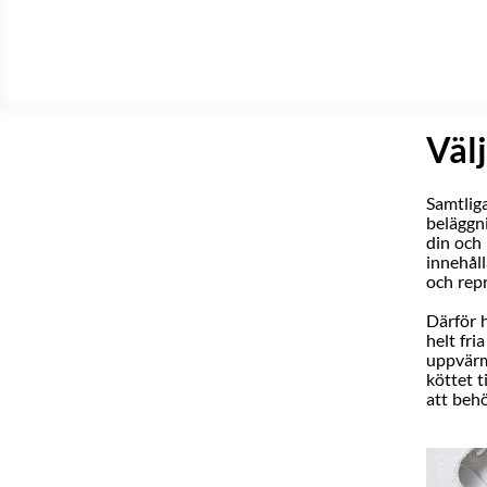
Välj
Samtlig
beläggn
din och
innehål
och rep
Därför h
helt fr
uppvärm
köttet t
att behö