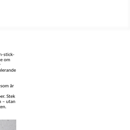
n-stick-
ke om
r
ulerande
l som är
er. Stek
n – utan
en.